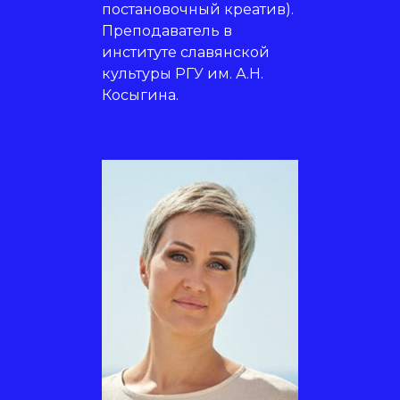
постановочный креатив).
Преподаватель в
институте славянской
культуры РГУ им. А.Н.
Косыгина.